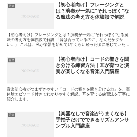
【初心者向け】フレージングと
音楽
は？演奏が一気に“それっぽく”な
る魔法の考え方を体験談で解説
【初心者向け】フレージングとは？演奏が一気に“それっぽく”なる魔
法の考え方を体験談で解説 「音は合っているのに、なんだかダサ
い…」 これは、私が楽器を始めて1年くらい経った頃に感じていたリ
アルな悩みです。音程もリズムもそこそこ合っているはず...
【初心者向け】コードの響きを聞
音楽
き分ける練習方法｜耳が育つと演
奏が楽しくなる音楽入門講座
音楽初心者がつまずきやすい「コードの響きを聞き分ける力」を、実
体験エピソード付きでわかりやすく解説。耳を育てる練習法を丁寧に
紹介します。
【楽器なしで音楽がうまくなる】
音楽
手拍子だけでできるリズムアンサ
ンブル入門講座