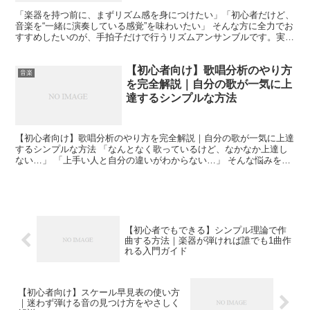
「楽器を持つ前に、まずリズム感を身につけたい」「初心者だけど、
音楽を“一緒に演奏している感覚”を味わいたい」 そんな方に全力でお
すすめしたいのが、手拍子だけで行うリズムアンサンブルです。実は
これ、私自身が音楽初心者時代に「一番やっておいてよ...
【初心者向け】歌唱分析のやり方
音楽
を完全解説｜自分の歌が一気に上
達するシンプルな方法
【初心者向け】歌唱分析のやり方を完全解説｜自分の歌が一気に上達
するシンプルな方法 「なんとなく歌っているけど、なかなか上達し
ない…」 「上手い人と自分の違いがわからない…」 そんな悩みを持
っている方にこそ知ってほしいのが歌唱分析です。 歌唱...
【初心者でもできる】シンプル理論で作
曲する方法｜楽器が弾ければ誰でも1曲作
れる入門ガイド
【初心者向け】スケール早見表の使い方
｜迷わず弾ける音の見つけ方をやさしく