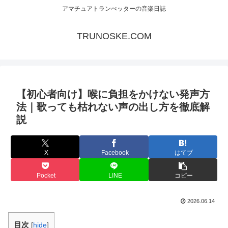
アマチュアトランぺッターの音楽日誌
TRUNOSKE.COM
【初心者向け】喉に負担をかけない発声方
法｜歌っても枯れない声の出し方を徹底解
説
X
Facebook
はてブ
Pocket
LINE
コピー
2026.06.14
目次
[
hide
]