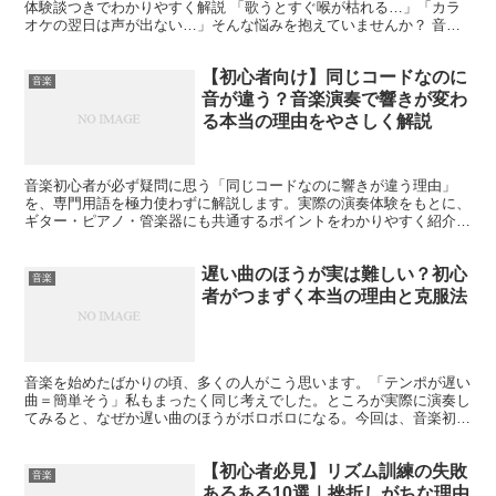
体験談つきでわかりやすく解説 「歌うとすぐ喉が枯れる…」「カラ
オケの翌日は声が出ない…」そんな悩みを抱えていませんか？ 音楽
を始めたばかりの初心者の方にとって、「喉が枯れる問題」...
【初心者向け】同じコードなのに
音楽
音が違う？音楽演奏で響きが変わ
る本当の理由をやさしく解説
音楽初心者が必ず疑問に思う「同じコードなのに響きが違う理由」
を、専門用語を極力使わずに解説します。実際の演奏体験をもとに、
ギター・ピアノ・管楽器にも共通するポイントをわかりやすく紹介し
ます。
遅い曲のほうが実は難しい？初心
音楽
者がつまずく本当の理由と克服法
音楽を始めたばかりの頃、多くの人がこう思います。「テンポが遅い
曲＝簡単そう」私もまったく同じ考えでした。ところが実際に演奏し
てみると、なぜか遅い曲のほうがボロボロになる。今回は、音楽初心
者が必ず一度はぶつかる「遅い曲が難しい理由」について、...
【初心者必見】リズム訓練の失敗
音楽
あるある10選｜挫折しがちな理由