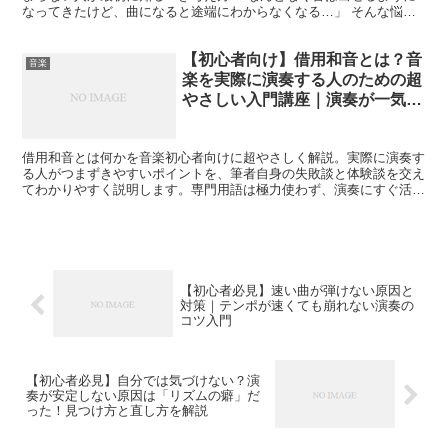
なってきたけど、曲になると途端にわからなくなる…」 そんな悩み
を抱えていませんか？ 楽器を始めたばかりの頃は、音を出...
【初心者向け】借用和音とは？音
音楽
楽を実際に演奏する人のための超
やさしい入門講座｜演奏が一気に
おしゃれになる考え方
借用和音とは何かを音楽初心者向けに超やさしく解説。実際に演奏す
る人がつまずきやすいポイントを、筆者自身の失敗談と体験談を交え
てわかりやすく説明します。専門用語は極力使わず、演奏にすぐ活か
せる内容です。
【初心者必見】速い曲が弾けない原因と
対策｜テンポが速くても崩れない演奏の
コツ入門
【初心者必見】自分では気づけない？演
奏が安定しない原因は「リズムの癖」だ
った！見つけ方と直し方を解説