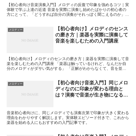
【初心者向け音楽演奏入門】メロディの反復で印象を強めるコツ｜実
体験で学ぶ上達の近道 音楽を実際に演奏し始めたばかりの初心者の
方にとって、「どうすれば自分の演奏がそれっぽく聞こえるのか」
「なぜプロの演奏は印象に残るのか」という疑問は尽きないも...
【初心者向け】メロディのセンス
メロディー
の磨き方｜楽器を実際に演奏して
音楽を楽しむための入門講座
【初心者向け】メロディのセンスの磨き方｜楽器を実際に演奏して音
楽を楽しむための入門講座 「楽器は触っているけれど、なんだか自
分のメロディがダサい気がする」 「正解がわからなくて、音を並べ
るのが怖い」 そんな悩みを持つ音楽初心者の方に向けて、...
【初心者向け音楽入門】同じメロ
メロディー
ディなのに印象が変わる理由と
は？演奏で音楽が生き物になる不
思議
音楽初心者向けに、同じメロディでも演奏次第で印象が大きく変わる
理由をわかりやすく解説します。実体験エピソード付きで、これから
楽器を始める人にもおすすめの入門記事です。