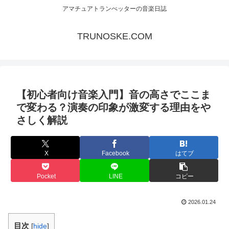
アマチュアトランぺッターの音楽日誌
TRUNOSKE.COM
【初心者向け音楽入門】音の高さでここま
で変わる？演奏の印象が激変する理由をや
さしく解説
X
Facebook
はてブ
Pocket
LINE
コピー
2026.01.24
目次
[
hide
]