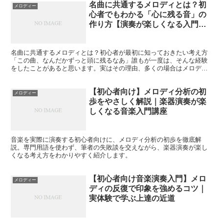
名曲に共通するメロディとは？初
メロディー
心者でもわかる「心に残る音」の
作り方【演奏が楽しくなる入門講
座】
名曲に共通するメロディとは？初心者が最初に知っておきたい考え方
「この曲、なんだかずっと頭に残るなあ」誰もが一度は、そんな経験
をしたことがあると思います。実はその理由、多くの場合はメロディ
にあります。名曲と呼ばれる曲には、ジャンルや時代を超...
【初心者向け】メロディ分析の初
メロディー
歩をやさしく解説｜楽器演奏が楽
しくなる音楽入門講座
音楽を実際に演奏する初心者向けに、メロディ分析の初歩を徹底解
説。専門用語を使わず、筆者の失敗談を交えながら、楽器演奏が楽し
くなる考え方をわかりやすく紹介します。
【初心者向け音楽演奏入門】メロ
メロディー
ディの反復で印象を強めるコツ｜
実体験で学ぶ上達の近道