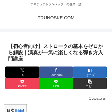
アマチュアトランぺッターの音楽日誌
TRUNOSKE.COM
【初心者向け】ストロークの基本をゼロか
ら解説｜演奏が一気に楽しくなる弾き方入
門講座
X
Facebook
はてブ
Pocket
LINE
コピー
2026.02.15
目次
[
hide
]