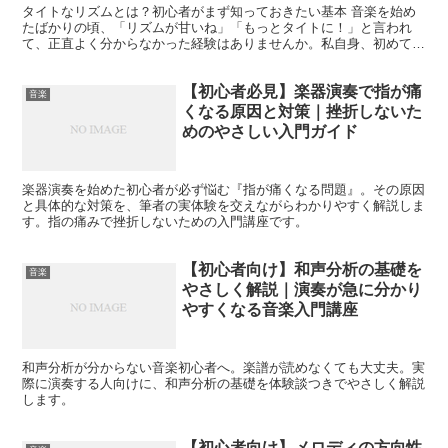
タイトなリズムとは？初心者がまず知っておきたい基本 音楽を始め
たばかりの頃、「リズムが甘いね」「もっとタイトに！」と言われ
て、正直よく分からなかった経験はありませんか。私自身、初めてバ
ンド練習に参加したとき、先輩からこの言葉を投げられ、「え...
【初心者必見】楽器演奏で指が痛
音楽
くなる原因と対策｜挫折しないた
めのやさしい入門ガイド
楽器演奏を始めた初心者が必ず悩む『指が痛くなる問題』。その原因
と具体的な対策を、筆者の実体験を交えながらわかりやすく解説しま
す。指の痛みで挫折しないための入門講座です。
【初心者向け】和声分析の基礎を
音楽
やさしく解説｜演奏が急に分かり
やすくなる音楽入門講座
和声分析が分からない音楽初心者へ。楽譜が読めなくても大丈夫。実
際に演奏する人向けに、和声分析の基礎を体験談つきでやさしく解説
します。
【初心者向け】メロディの方向性