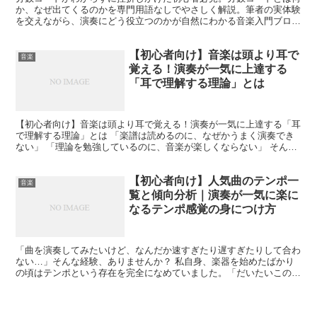
か、なぜ出てくるのかを専門用語なしでやさしく解説。筆者の実体験
を交えながら、演奏にどう役立つのかが自然にわかる音楽入門ブログ
です。
【初心者向け】音楽は頭より耳で
音楽
覚える！演奏が一気に上達する
「耳で理解する理論」とは
【初心者向け】音楽は頭より耳で覚える！演奏が一気に上達する「耳
で理解する理論」とは 「楽譜は読めるのに、なぜかうまく演奏でき
ない」 「理論を勉強しているのに、音楽が楽しくならない」 そんな
悩みを抱えていませんか？ 実はこれ、音楽初心者がほぼ...
【初心者向け】人気曲のテンポ一
音楽
覧と傾向分析｜演奏が一気に楽に
なるテンポ感覚の身につけ方
「曲を演奏してみたいけど、なんだか速すぎたり遅すぎたりして合わ
ない…」そんな経験、ありませんか？ 私自身、楽器を始めたばかり
の頃はテンポという存在を完全になめていました。「だいたいこのく
らい？」と感覚だけで弾いた結果、バンド仲間から「今の、...