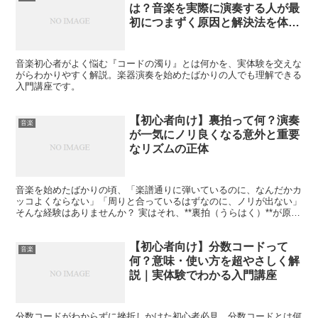
は？音楽を実際に演奏する人が最
初につまずく原因と解決法を体験
談つきで徹底解説
音楽初心者がよく悩む『コードの濁り』とは何かを、実体験を交えな
がらわかりやすく解説。楽器演奏を始めたばかりの人でも理解できる
入門講座です。
【初心者向け】裏拍って何？演奏
音楽
が一気にノリ良くなる意外と重要
なリズムの正体
音楽を始めたばかりの頃、「楽譜通りに弾いているのに、なんだかカ
ッコよくならない」「周りと合っているはずなのに、ノリが出ない」
そんな経験はありませんか？ 実はそれ、**裏拍（うらはく）**が原因
かもしれません。 私自身、バンドを始めたばかりの...
【初心者向け】分数コードって
音楽
何？意味・使い方を超やさしく解
説｜実体験でわかる入門講座
分数コードがわからずに挫折しかけた初心者必見。分数コードとは何