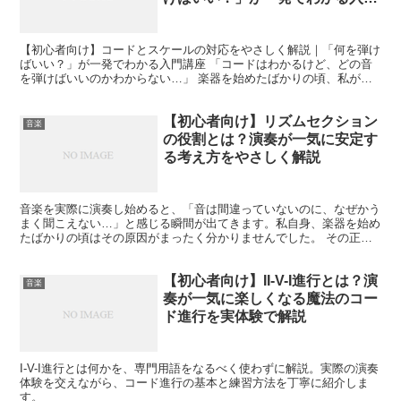
講座
【初心者向け】コードとスケールの対応をやさしく解説｜「何を弾け
ばいい？」が一発でわかる入門講座 「コードはわかるけど、どの音
を弾けばいいのかわからない…」 楽器を始めたばかりの頃、私が一
番つまずいたのがここでした。 ギターでもピアノでも、「...
【初心者向け】リズムセクション
音楽
の役割とは？演奏が一気に安定す
る考え方をやさしく解説
音楽を実際に演奏し始めると、「音は間違っていないのに、なぜかう
まく聞こえない…」と感じる瞬間が出てきます。私自身、楽器を始め
たばかりの頃はその原因がまったく分かりませんでした。 その正体
の多くは、リズムセクションの役割を理解していなかったこ...
【初心者向け】II-V-I進行とは？演
音楽
奏が一気に楽しくなる魔法のコー
ド進行を実体験で解説
I-V-I進行とは何かを、専門用語をなるべく使わずに解説。実際の演奏
体験を交えながら、コード進行の基本と練習方法を丁寧に紹介しま
す。