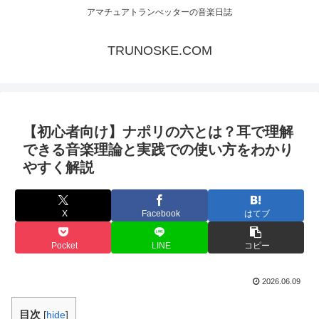
アマチュアトランぺッターの音楽日誌
TRUNOSKE.COM
【初心者向け】ナポリの六とは？耳で理解
できる音楽理論と実践での使い方をわかり
やすく解説
X
Facebook
はてブ
Pocket
LINE
コピー
2026.06.09
目次
[
hide
]