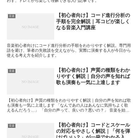
わず、ドレミから楽しく理解できる入門記事です。
【初心者向け】コード進行分析の
音楽
手順を完全解説｜耳コピが楽しく
なる音楽入門講座
音楽初心者向けにコード進行分析の手順をわかりやすく解説。専門用
語を避け、筆者の失敗談を交えながら、実際に演奏する人が今日から
使える考え方を紹介します。
【初心者向け】声質の種類をわか
音楽
りやすく解説｜自分の声を知れば
歌も演奏も一気に上達します
【初心者向け】声質の種類をわかりやすく解説｜自分の声を知れば歌
も演奏も一気に上達します 「なんであの人はあんなに気持ちよく歌
えるんだろう…」 「自分の声って、良いの？悪いの？」 音楽を始め
たばかりの頃、私はこんな疑問だらけでした。 実はこれ...
【初心者向け】コードとスケール
音楽
の対応をやさしく解説｜「何を弾
けばいい？」が一発でわかる入門