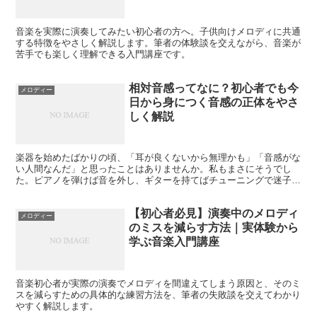
音楽を実際に演奏してみたい初心者の方へ。子供向けメロディに共通
する特徴をやさしく解説します。筆者の体験談を交えながら、音楽が
苦手でも楽しく理解できる入門講座です。
相対音感ってなに？初心者でも今
メロディー
日から身につく音感の正体をやさ
しく解説
楽器を始めたばかりの頃、「耳が良くないから無理かも」「音感がな
い人間なんだ」と思ったことはありませんか。私もまさにそうでし
た。ピアノを弾けば音を外し、ギターを持てばチューニングで迷子。
カラオケでは隣の人の視線が気になる始末でした。 そんな私...
【初心者必見】演奏中のメロディ
メロディー
のミスを減らす方法｜実体験から
学ぶ音楽入門講座
音楽初心者が実際の演奏でメロディを間違えてしまう原因と、そのミ
スを減らすための具体的な練習方法を、筆者の失敗談を交えてわかり
やすく解説します。