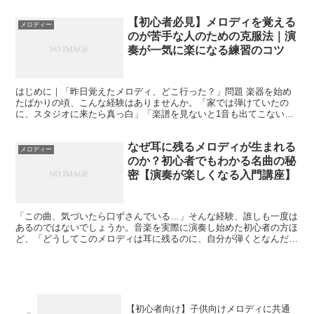
【初心者必見】メロディを覚える
メロディー
のが苦手な人のための克服法｜演
奏が一気に楽になる練習のコツ
はじめに｜「昨日覚えたメロディ、どこ行った？」問題 楽器を始め
たばかりの頃、こんな経験はありませんか。「家では弾けていたの
に、スタジオに来たら真っ白」「楽譜を見ないと1音も出てこない」
「そもそもメロディが頭に残らない」 実はこれ、才能の問題...
なぜ耳に残るメロディが生まれる
メロディー
のか？初心者でもわかる名曲の秘
密【演奏が楽しくなる入門講座】
「この曲、気づいたら口ずさんでいる…」そんな経験、誰しも一度は
あるのではないでしょうか。音楽を実際に演奏し始めた初心者の方ほ
ど、「どうしてこのメロディは耳に残るのに、自分が弾くとなんだか
地味なんだろう？」と疑問に感じるものです。 この記事で...
【初心者向け】子供向けメロディに共通